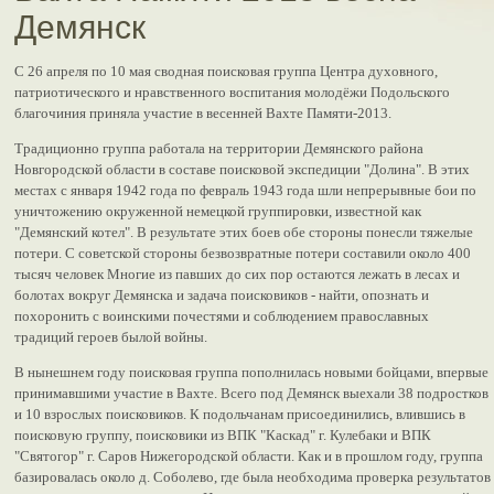
Демянск
С 26 апреля по 10 мая сводная поисковая группа Центра духовного,
патриотического и нравственного воспитания молодёжи Подольского
благочиния приняла участие в весенней Вахте Памяти-2013.
Традиционно группа работала на территории Демянского района
Новгородской области в составе поисковой экспедиции "Долина". В этих
местах с января 1942 года по февраль 1943 года шли непрерывные бои по
уничтожению окруженной немецкой группировки, известной как
"Демянский котел". В результате этих боев обе стороны понесли тяжелые
потери. С советской стороны безвозвратные потери составили около 400
тысяч человек Многие из павших до сих пор остаются лежать в лесах и
болотах вокруг Демянска и задача поисковиков - найти, опознать и
похоронить с воинскими почестями и соблюдением православных
традиций героев былой войны.
В нынешнем году поисковая группа пополнилась новыми бойцами, впервые
принимавшими участие в Вахте. Всего под Демянск выехали 38 подростков
и 10 взрослых поисковиков. К подольчанам присоединились, влившись в
поисковую группу, поисковики из ВПК "Каскад" г. Кулебаки и ВПК
"Святогор" г. Саров Нижегородской области. Как и в прошлом году, группа
базировалась около д. Соболево, где была необходима проверка результатов