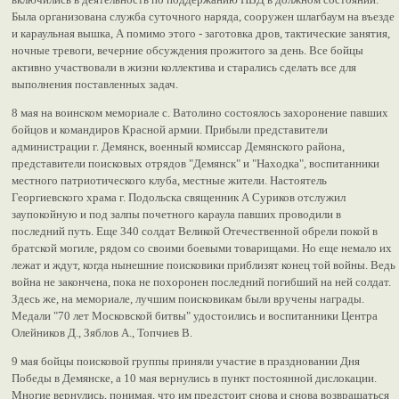
Была организована служба суточного наряда, сооружен шлагбаум на въезде
и караульная вышка, А помимо этого - заготовка дров, тактические занятия,
ночные тревоги, вечерние обсуждения прожитого за день. Все бойцы
активно участвовали в жизни коллектива и старались сделать все для
выполнения поставленных задач.
8 мая на воинском мемориале с. Ватолино состоялось захоронение павших
бойцов и командиров Красной армии. Прибыли представители
администрации г. Демянск, военный комиссар Демянского района,
представители поисковых отрядов "Демянск" и "Находка", воспитанники
местного патриотического клуба, местные жители. Настоятель
Георгиевского храма г. Подольска священник А Суриков отслужил
заупокойную и под залпы почетного караула павших проводили в
последний путь. Еще 340 солдат Великой Отечественной обрели покой в
братской могиле, рядом со своими боевыми товарищами. Но еще немало их
лежат и ждут, когда нынешние поисковики приблизят конец той войны. Ведь
война не закончена, пока не похоронен последний погибший на ней солдат.
Здесь же, на мемориале, лучшим поисковикам были вручены награды.
Медали "70 лет Московской битвы" удостоились и воспитанники Центра
Олейников Д., Зяблов А., Топчиев В.
9 мая бойцы поисковой группы приняли участие в праздновании Дня
Победы в Демянске, а 10 мая вернулись в пункт постоянной дислокации.
Многие вернулись, понимая, что им предстоит снова и снова возвращаться