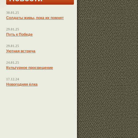
30.01.25
Солдаты живы, пока их помнят
29.01.25
Путь к Победе
29.01.25
Уютная встреча
24.01.25
Культурное просвещение
17.12.24
Новогодняя ёлка