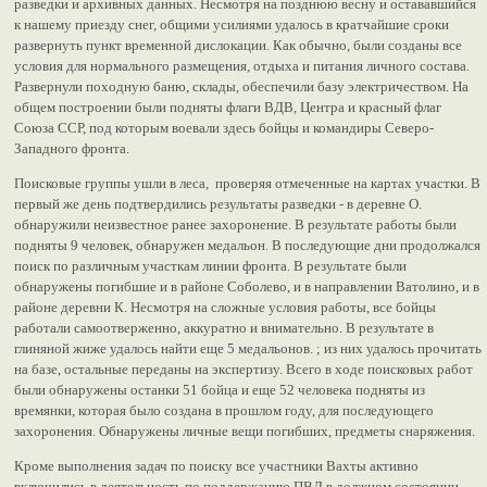
разведки и архивных данных. Несмотря на позднюю весну и остававшийся
к нашему приезду снег, общими усилиями удалось в кратчайшие сроки
развернуть пункт временной дислокации. Как обычно, были созданы все
условия для нормального размещения, отдыха и питания личного состава.
Развернули походную баню, склады, обеспечили базу электричеством. На
общем построении были подняты флаги ВДВ, Центра и красный флаг
Союза ССР, под которым воевали здесь бойцы и командиры Северо-
Западного фронта.
Поисковые группы ушли в леса, проверяя отмеченные на картах участки. В
первый же день подтвердились результаты разведки - в деревне О.
обнаружили неизвестное ранее захоронение. В результате работы были
подняты 9 человек, обнаружен медальон. В последующие дни продолжался
поиск по различным участкам линии фронта. В результате были
обнаружены погибшие и в районе Соболево, и в направлении Ватолино, и в
районе деревни К. Несмотря на сложные условия работы, все бойцы
работали самоотверженно, аккуратно и внимательно. В результате в
глиняной жиже удалось найти еще 5 медальонов. ; из них удалось прочитать
на базе, остальные переданы на экспертизу. Всего в ходе поисковых работ
были обнаружены останки 51 бойца и еще 52 человека подняты из
времянки, которая было создана в прошлом году, для последующего
захоронения. Обнаружены личные вещи погибших, предметы снаряжения.
Кроме выполнения задач по поиску все участники Вахты активно
включились в деятельность по поддержанию ПВД в должном состоянии.